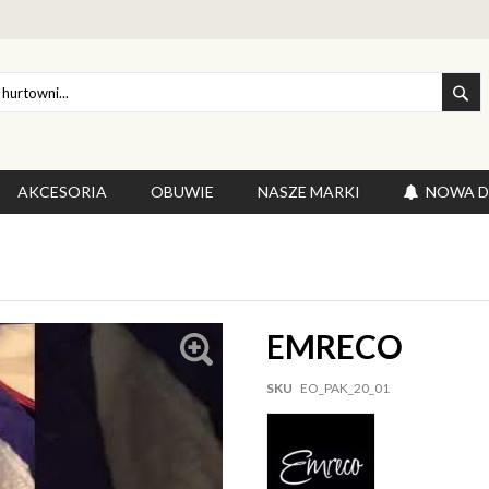
SZ
AKCESORIA
OBUWIE
NASZE MARKI
NOWA 
EMRECO
SKU
EO_PAK_20_01