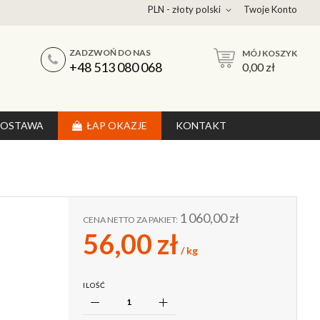
PLN - złoty polski
Twoje Konto
ZADZWOŃ DO NAS
MÓJ KOSZYK
UKAJ
+48 513 080 068
0,00 zł
DOSTAWA
ŁAP OKAZJE
KONTAKT
1 060,00 zł
CENA NETTO ZA PAKIET:
56,00 zł
/ kg
ILOŚĆ