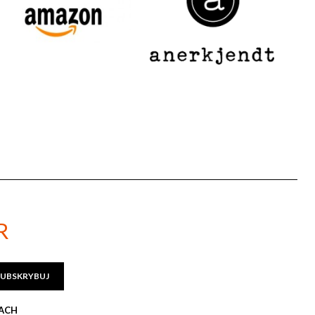
R
SUBSKRYBUJ
WACH