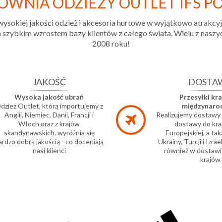
OWNIA ODZIEŻY OUTLET IFS P
wysokiej jakości odzież i akcesoria hurtowe w wyjątkowo atrakcy
szybkim wzrostem bazy klientów z całego świata. Wielu z naszych 
2008 roku!
JAKOŚĆ
DOSTA
Wysoka jakość ubrań
Przesyłki kra
dzież Outlet, którą importujemy z
międzynar
Anglii, Niemiec, Danii, Francji i
Realizujemy dostawy w
Włoch oraz z krajów
dostawy do kra
skandynawskich, wyróżnia się
Europejskiej, a tak
ardzo dobrą jakością - co doceniają
Ukrainy, Turcji i Izr
nasi klienci
również w dostawi
krajów