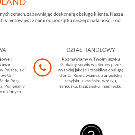
OLAND
jnych cenach, zapewniając doskonałą obsługę klienta. Nasza
klientów jest z nami od początku naszej działalności - od
WA
DZIAŁ HANDLOWY
jowe i
Rozmawiamy w Twoim języku
odowe
Globalny serwis wspierany przez
 Polsce, jak i
wysokiej jakości i troskliwą obsługę
jów Unii
klienta. Rozmawiamy po angielsku,
że do Rosji,
rosyjsku, ukraińsku, włosku,
aela. Pomagamy
francusku, hiszpańsku i niemiecku!
e do innych