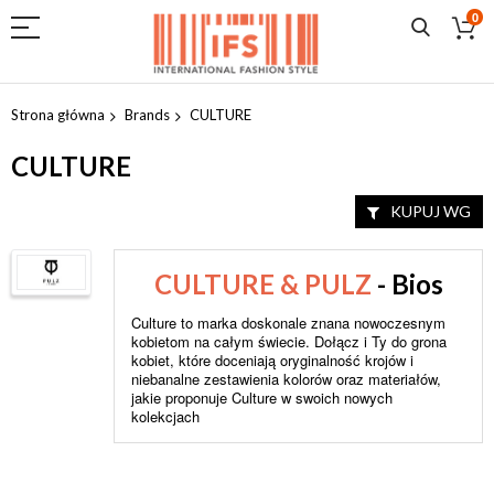
0
Przejdź
do
Strona główna
Brands
CULTURE
treści
CULTURE
KUPUJ WG
CULTURE & PULZ
- Bios
Culture to marka doskonale znana nowoczesnym
kobietom na całym świecie. Dołącz i Ty do grona
kobiet, które doceniają oryginalność krojów i
niebanalne zestawienia kolorów oraz materiałów,
jakie proponuje Culture w swoich nowych
kolekcjach