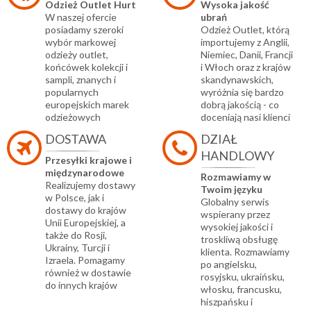
Odzież Outlet Hurt
Wysoka jakość
W naszej ofercie
ubrań
posiadamy szeroki
Odzież Outlet, którą
wybór markowej
importujemy z Anglii,
odzieży outlet,
Niemiec, Danii, Francji
końcówek kolekcji i
i Włoch oraz z krajów
sampli, znanych i
skandynawskich,
popularnych
wyróżnia się bardzo
europejskich marek
dobrą jakością - co
odzieżowych
doceniają nasi klienci
DOSTAWA
DZIAŁ
HANDLOWY
Przesyłki krajowe i
międzynarodowe
Rozmawiamy w
Realizujemy dostawy
Twoim języku
w Polsce, jak i
Globalny serwis
dostawy do krajów
wspierany przez
Unii Europejskiej, a
wysokiej jakości i
także do Rosji,
troskliwą obsługę
Ukrainy, Turcji i
klienta. Rozmawiamy
Izraela. Pomagamy
po angielsku,
również w dostawie
rosyjsku, ukraińsku,
do innych krajów
włosku, francusku,
hiszpańsku i