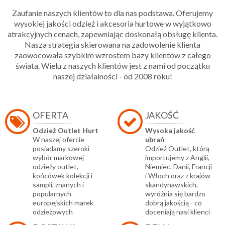
Zaufanie naszych klientów to dla nas podstawa. Oferujemy
wysokiej jakości odzież i akcesoria hurtowe w wyjątkowo
atrakcyjnych cenach, zapewniając doskonałą obsługę klienta.
Nasza strategia skierowana na zadowolenie klienta
zaowocowała szybkim wzrostem bazy klientów z całego
świata. Wielu z naszych klientów jest z nami od początku
naszej działalności - od 2008 roku!
OFERTA
JAKOŚĆ
Odzież Outlet Hurt
Wysoka jakość
W naszej ofercie
ubrań
posiadamy szeroki
Odzież Outlet, którą
wybór markowej
importujemy z Anglii,
odzieży outlet,
Niemiec, Danii, Francji
końcówek kolekcji i
i Włoch oraz z krajów
sampli, znanych i
skandynawskich,
popularnych
wyróżnia się bardzo
europejskich marek
dobrą jakością - co
odzieżowych
doceniają nasi klienci