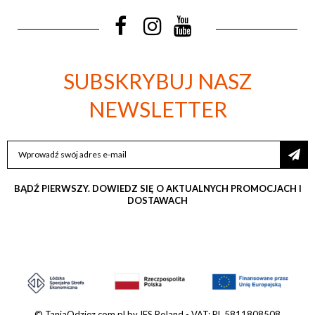
SUBSKRYBUJ NASZ
NEWSLETTER
SUBSKRYBUJ
NASZ
NEWSLETTER:
BĄDŹ PIERWSZY. DOWIEDZ SIĘ O AKTUALNYCH PROMOCJACH I
DOSTAWACH
© TaniaOdziez.com.pl by IFS Poland - VAT: PL 5811808508