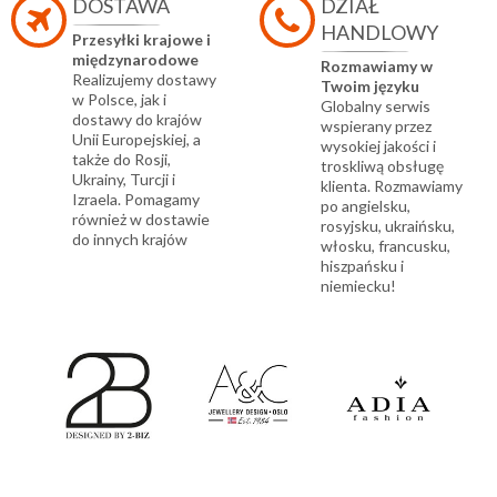
DOSTAWA
DZIAŁ
HANDLOWY
Przesyłki krajowe i
międzynarodowe
Rozmawiamy w
Realizujemy dostawy
Twoim języku
w Polsce, jak i
Globalny serwis
dostawy do krajów
wspierany przez
Unii Europejskiej, a
wysokiej jakości i
także do Rosji,
troskliwą obsługę
Ukrainy, Turcji i
klienta. Rozmawiamy
Izraela. Pomagamy
po angielsku,
również w dostawie
rosyjsku, ukraińsku,
do innych krajów
włosku, francusku,
hiszpańsku i
niemiecku!