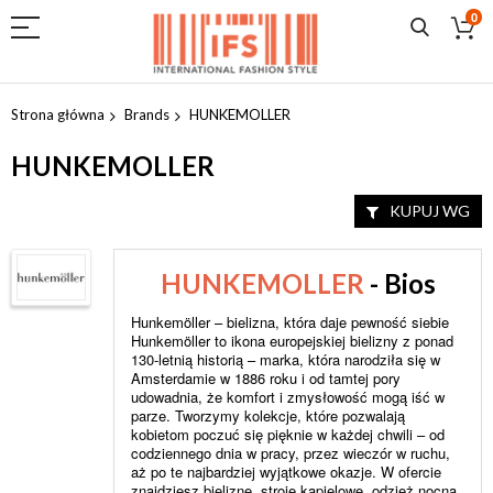
0
Przejdź
do
Strona główna
Brands
HUNKEMOLLER
treści
HUNKEMOLLER
KUPUJ WG
HUNKEMOLLER
- Bios
Hunkemöller – bielizna, która daje pewność siebie
Hunkemöller to ikona europejskiej bielizny z ponad
130-letnią historią – marka, która narodziła się w
Amsterdamie w 1886 roku i od tamtej pory
udowadnia, że komfort i zmysłowość mogą iść w
parze. Tworzymy kolekcje, które pozwalają
kobietom poczuć się pięknie w każdej chwili – od
codziennego dnia w pracy, przez wieczór w ruchu,
aż po te najbardziej wyjątkowe okazje. W ofercie
znajdziesz bieliznę, stroje kąpielowe, odzież nocną