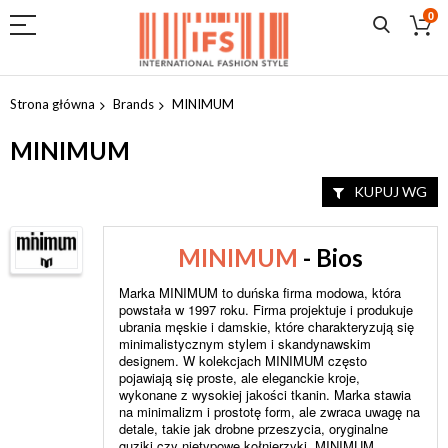
0
Przejdź
do
Strona główna
Brands
MINIMUM
treści
MINIMUM
KUPUJ WG
MINIMUM
- Bios
Marka MINIMUM to duńska firma modowa, która
powstała w 1997 roku. Firma projektuje i produkuje
ubrania męskie i damskie, które charakteryzują się
minimalistycznym stylem i skandynawskim
designem. W kolekcjach MINIMUM często
pojawiają się proste, ale eleganckie kroje,
wykonane z wysokiej jakości tkanin. Marka stawia
na minimalizm i prostotę form, ale zwraca uwagę na
detale, takie jak drobne przeszycia, oryginalne
guziki czy nietypowe kołnierzyki. MINIMUM