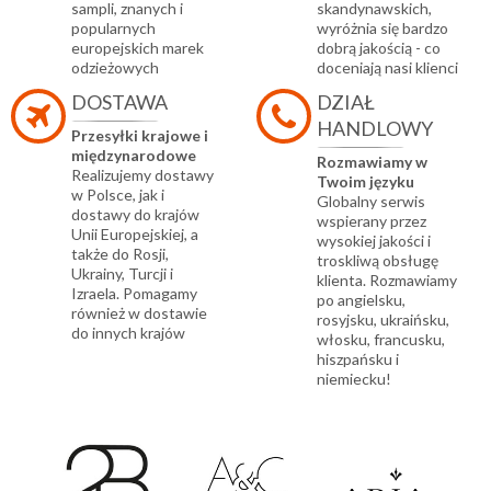
sampli, znanych i
skandynawskich,
popularnych
wyróżnia się bardzo
europejskich marek
dobrą jakością - co
odzieżowych
doceniają nasi klienci
DOSTAWA
DZIAŁ
HANDLOWY
Przesyłki krajowe i
międzynarodowe
Rozmawiamy w
Realizujemy dostawy
Twoim języku
w Polsce, jak i
Globalny serwis
dostawy do krajów
wspierany przez
Unii Europejskiej, a
wysokiej jakości i
także do Rosji,
troskliwą obsługę
Ukrainy, Turcji i
klienta. Rozmawiamy
Izraela. Pomagamy
po angielsku,
również w dostawie
rosyjsku, ukraińsku,
do innych krajów
włosku, francusku,
hiszpańsku i
niemiecku!