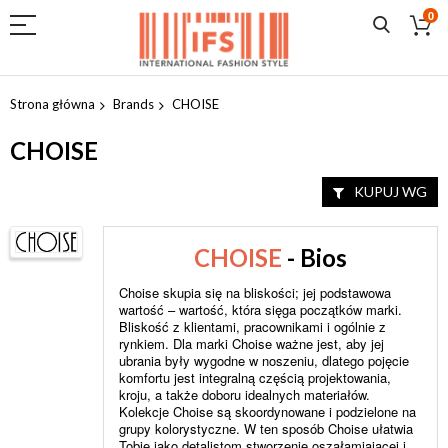
0
Przejdź
do
Strona główna
Brands
CHOISE
treści
CHOISE
KUPUJ WG
CHOISE
- Bios
Choise skupia się na bliskości; jej podstawowa
wartość – wartość, która sięga początków marki.
Bliskość z klientami, pracownikami i ogólnie z
rynkiem. Dla marki Choise ważne jest, aby jej
ubrania były wygodne w noszeniu, dlatego pojęcie
komfortu jest integralną częścią projektowania,
kroju, a także doboru idealnych materiałów.
Kolekcje Choise są skoordynowane i podzielone na
grupy kolorystyczne. W ten sposób Choise ułatwia
Tobie jako detalistom stworzenie oszałamiającej i