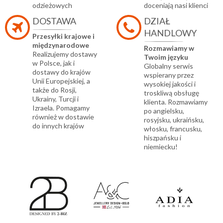
odzieżowych
doceniają nasi klienci
DOSTAWA
DZIAŁ
HANDLOWY
Przesyłki krajowe i
międzynarodowe
Rozmawiamy w
Realizujemy dostawy
Twoim języku
w Polsce, jak i
Globalny serwis
dostawy do krajów
wspierany przez
Unii Europejskiej, a
wysokiej jakości i
także do Rosji,
troskliwą obsługę
Ukrainy, Turcji i
klienta. Rozmawiamy
Izraela. Pomagamy
po angielsku,
również w dostawie
rosyjsku, ukraińsku,
do innych krajów
włosku, francusku,
hiszpańsku i
niemiecku!