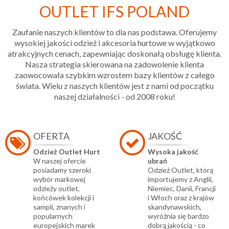
OUTLET IFS POLAND
Zaufanie naszych klientów to dla nas podstawa. Oferujemy
wysokiej jakości odzież i akcesoria hurtowe w wyjątkowo
atrakcyjnych cenach, zapewniając doskonałą obsługę klienta.
Nasza strategia skierowana na zadowolenie klienta
zaowocowała szybkim wzrostem bazy klientów z całego
świata. Wielu z naszych klientów jest z nami od początku
naszej działalności - od 2008 roku!
OFERTA
JAKOŚĆ
Odzież Outlet Hurt
Wysoka jakość
W naszej ofercie
ubrań
posiadamy szeroki
Odzież Outlet, którą
wybór markowej
importujemy z Anglii,
odzieży outlet,
Niemiec, Danii, Francji
końcówek kolekcji i
i Włoch oraz z krajów
sampli, znanych i
skandynawskich,
popularnych
wyróżnia się bardzo
europejskich marek
dobrą jakością - co