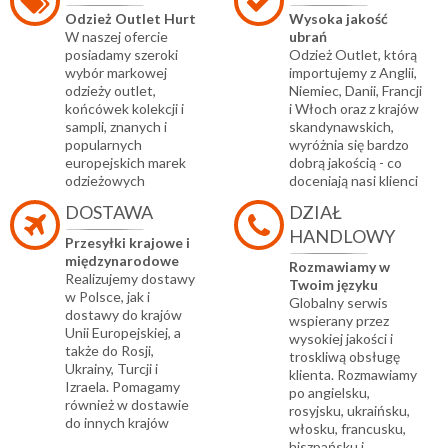
Odzież Outlet Hurt
Wysoka jakość
W naszej ofercie
ubrań
posiadamy szeroki
Odzież Outlet, którą
wybór markowej
importujemy z Anglii,
odzieży outlet,
Niemiec, Danii, Francji
końcówek kolekcji i
i Włoch oraz z krajów
sampli, znanych i
skandynawskich,
popularnych
wyróżnia się bardzo
europejskich marek
dobrą jakością - co
odzieżowych
doceniają nasi klienci
DOSTAWA
DZIAŁ
HANDLOWY
Przesyłki krajowe i
międzynarodowe
Rozmawiamy w
Realizujemy dostawy
Twoim języku
w Polsce, jak i
Globalny serwis
dostawy do krajów
wspierany przez
Unii Europejskiej, a
wysokiej jakości i
także do Rosji,
troskliwą obsługę
Ukrainy, Turcji i
klienta. Rozmawiamy
Izraela. Pomagamy
po angielsku,
również w dostawie
rosyjsku, ukraińsku,
do innych krajów
włosku, francusku,
hiszpańsku i