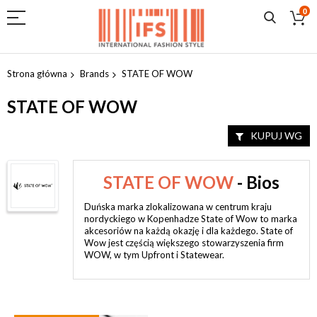
0
Przejdź
do
Strona główna
Brands
STATE OF WOW
treści
STATE OF WOW
KUPUJ WG
STATE OF WOW
- Bios
Duńska marka zlokalizowana w centrum kraju
nordyckiego w Kopenhadze State of Wow to marka
akcesoriów na każdą okazję i dla każdego. State of
Wow jest częścią większego stowarzyszenia firm
WOW, w tym Upfront i Statewear.