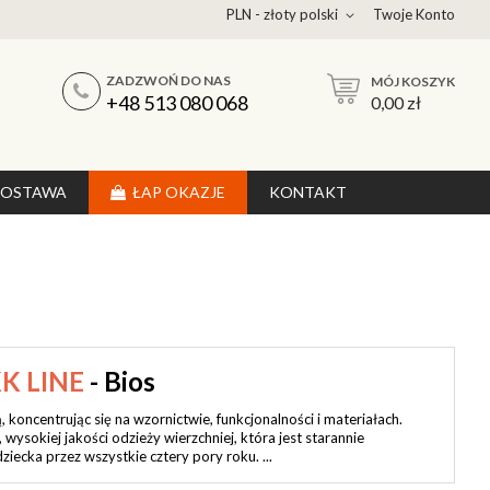
PLN - złoty polski
Twoje Konto
ZADZWOŃ DO NAS
MÓJ KOSZYK
UKAJ
+48 513 080 068
0,00 zł
DOSTAWA
ŁAP OKAZJE
KONTAKT
K LINE
- Bios
 koncentrując się na wzornictwie, funkcjonalności i materiałach.
wysokiej jakości odzieży wierzchniej, która jest starannie
ecka przez wszystkie cztery pory roku. ...