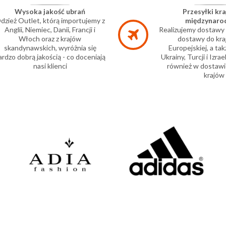
Wysoka jakość ubrań
Przesyłki kra
dzież Outlet, którą importujemy z
międzynar
Anglii, Niemiec, Danii, Francji i
Realizujemy dostawy w
Włoch oraz z krajów
dostawy do kra
skandynawskich, wyróżnia się
Europejskiej, a tak
ardzo dobrą jakością - co doceniają
Ukrainy, Turcji i Izr
nasi klienci
również w dostawi
krajów