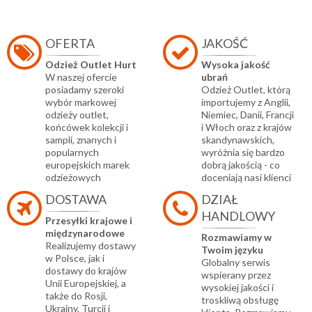
OFERTA
JAKOŚĆ
Odzież Outlet Hurt
Wysoka jakość
W naszej ofercie
ubrań
posiadamy szeroki
Odzież Outlet, którą
wybór markowej
importujemy z Anglii,
odzieży outlet,
Niemiec, Danii, Francji
końcówek kolekcji i
i Włoch oraz z krajów
sampli, znanych i
skandynawskich,
popularnych
wyróżnia się bardzo
europejskich marek
dobrą jakością - co
odzieżowych
doceniają nasi klienci
DOSTAWA
DZIAŁ
HANDLOWY
Przesyłki krajowe i
międzynarodowe
Rozmawiamy w
Realizujemy dostawy
Twoim języku
w Polsce, jak i
Globalny serwis
dostawy do krajów
wspierany przez
Unii Europejskiej, a
wysokiej jakości i
także do Rosji,
troskliwą obsługę
Ukrainy, Turcji i