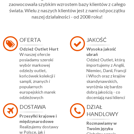
zaowocowała szybkim wzrostem bazy klientów z całego
świata. Wielu z naszych klientów jest z nami od początku
naszej działalności - od 2008 roku!
OFERTA
JAKOŚĆ
Odzież Outlet Hurt
Wysoka jakość
W naszej ofercie
ubrań
posiadamy szeroki
Odzież Outlet, którą
wybór markowej
importujemy z Anglii,
odzieży outlet,
Niemiec, Danii, Francji
końcówek kolekcji i
i Włoch oraz z krajów
sampli, znanych i
skandynawskich,
popularnych
wyróżnia się bardzo
europejskich marek
dobrą jakością - co
odzieżowych
doceniają nasi klienci
DOSTAWA
DZIAŁ
HANDLOWY
Przesyłki krajowe i
międzynarodowe
Rozmawiamy w
Realizujemy dostawy
Twoim języku
w Polsce, jak i
Globalny serwis