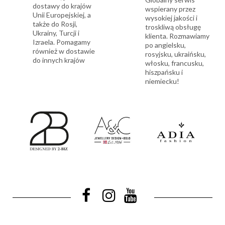
dostawy do krajów
wspierany przez
Unii Europejskiej, a
wysokiej jakości i
także do Rosji,
troskliwą obsługę
Ukrainy, Turcji i
klienta. Rozmawiamy
Izraela. Pomagamy
po angielsku,
również w dostawie
rosyjsku, ukraińsku,
do innych krajów
włosku, francusku,
hiszpańsku i
niemiecku!