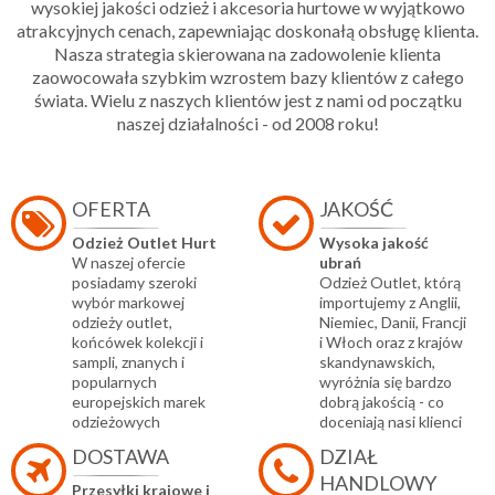
wysokiej jakości odzież i akcesoria hurtowe w wyjątkowo
atrakcyjnych cenach, zapewniając doskonałą obsługę klienta.
Nasza strategia skierowana na zadowolenie klienta
zaowocowała szybkim wzrostem bazy klientów z całego
świata. Wielu z naszych klientów jest z nami od początku
naszej działalności - od 2008 roku!
OFERTA
JAKOŚĆ
Odzież Outlet Hurt
Wysoka jakość
W naszej ofercie
ubrań
posiadamy szeroki
Odzież Outlet, którą
wybór markowej
importujemy z Anglii,
odzieży outlet,
Niemiec, Danii, Francji
końcówek kolekcji i
i Włoch oraz z krajów
sampli, znanych i
skandynawskich,
popularnych
wyróżnia się bardzo
europejskich marek
dobrą jakością - co
odzieżowych
doceniają nasi klienci
DOSTAWA
DZIAŁ
HANDLOWY
Przesyłki krajowe i