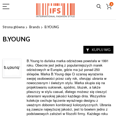
0
Przejdź
do
Strona główna
Brands
B.YOUNG
treści
B.YOUNG
KUPUJ WG
B.Young to duńska marka odzieżowa powstała w 1991
roku. Obecnie jest jedną z popularniejszych marek
odzieżowych w Europie, gdzie ma już ponad 250
sklepów. Marka B.Young daje Ci szansę wyrażenia
swojej osobowości przez cały rok, oferując ubrania w
nowoczesnym i świeżym stylu. Marka skupia się na
projektowaniu sukienek, spódnic, bluzek, a także
płaszczy w stylu casual, dlatego możesz się cieszyć
ubraniami wysokiej jakości każdego dnia. Wszystkie
kolekcje cechuje łączenie wyraźnego designu z
uważnym doborem kombinacji kolorystycznych. Ubrania
są zawsze najwyższej jakości, jest to bowiem jedno z
podstawowych założeń w filozofii firmy. Każdego roku