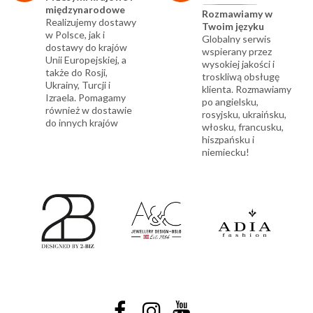
międzynarodowe
Rozmawiamy w
Realizujemy dostawy
Twoim języku
w Polsce, jak i
Globalny serwis
dostawy do krajów
wspierany przez
Unii Europejskiej, a
wysokiej jakości i
także do Rosji,
troskliwą obsługę
Ukrainy, Turcji i
klienta. Rozmawiamy
Izraela. Pomagamy
po angielsku,
również w dostawie
rosyjsku, ukraińsku,
do innych krajów
włosku, francusku,
hiszpańsku i
niemiecku!